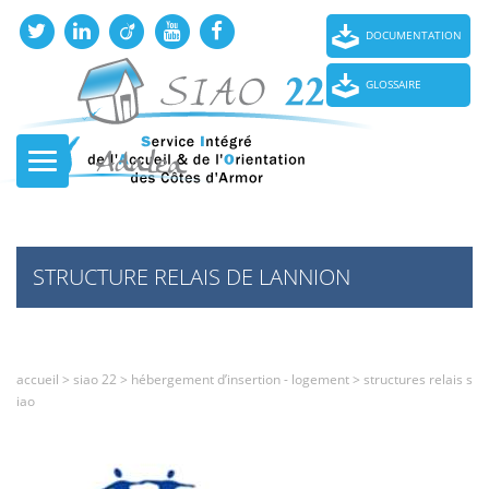
DOCUMENTATION
GLOSSAIRE
STRUCTURE RELAIS DE LANNION
accueil
>
siao 22
>
hébergement d’insertion - logement
>
structures relais s
iao