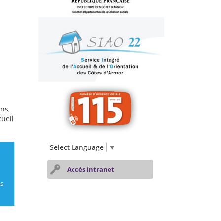
ins,
cueil
Select Language
▼
Accès intranet
os