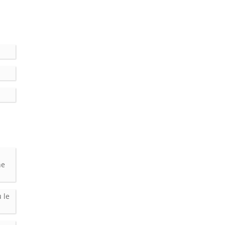
ne
 le