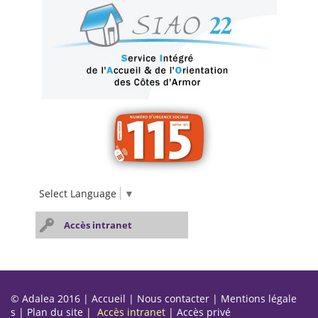
Select Language
▼
Accès intranet
© Adalea 2016 |
Accueil
|
Nous contacter
|
Mentions légale
s
|
Plan du site
|
Accès intranet
|
Accès privé