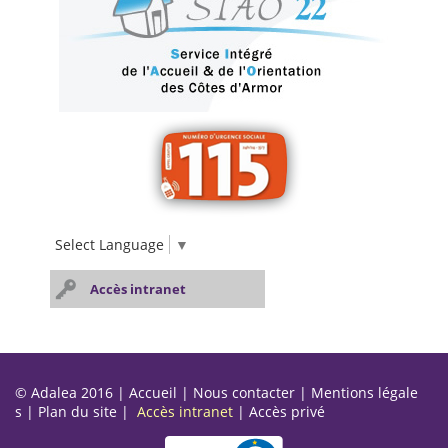
Select Language
▼
Accès intranet
© Adalea 2016 |
Accueil
|
Nous contacter
|
Mentions légale
s
|
Plan du site
|
Accès intranet
|
Accès privé