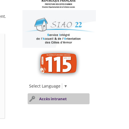
nt.
Select Language
▼
Accès intranet