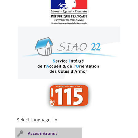
Select Language
▼
Accès intranet