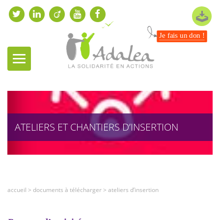
Je fais un don !
ATELIERS ET CHANTIERS D’INSERTION
accueil
>
documents à télécharger
>
ateliers d’insertion