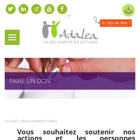
Je fais un don !
FAIRE UN DON
accueil
>
nous soutenir
>
dons
Vous souhaitez soutenir nos
actions et les personnes