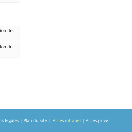
tion des
tion du
s légales
|
Plan du site
|
Accès intranet
|
Accès privé