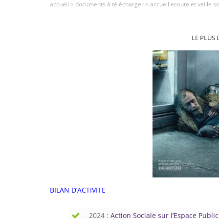
accueil
>
documents à télécharger
>
accueil ecoute et veille s
LE PLUS 
BILAN D’ACTIVITE
2024 :
Action Sociale sur l’Espace Public