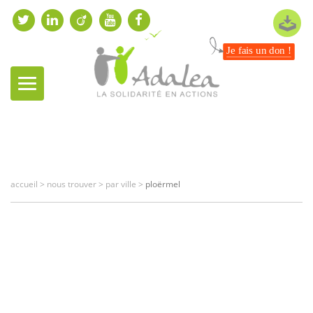
Je fais un don !
NOUS TROUVER
accueil
>
nous trouver
> par ville >
ploërmel