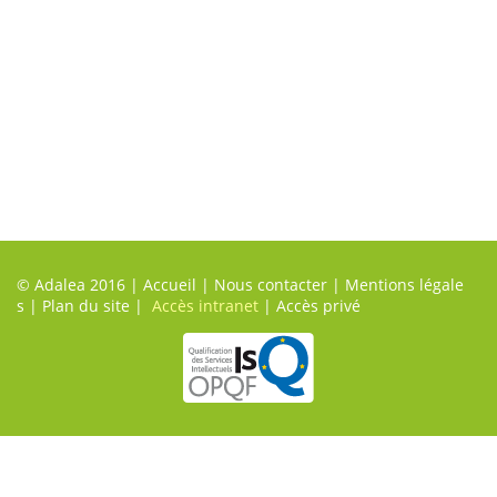
© Adalea 2016 |
Accueil
|
Nous contacter
|
Mentions légale
s
|
Plan du site
|
Accès intranet
|
Accès privé