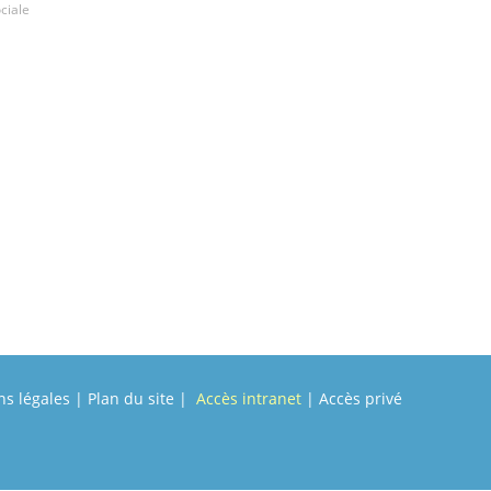
ociale
s légales
|
Plan du site
|
Accès intranet
|
Accès privé