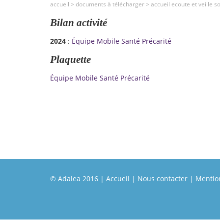
accueil
>
documents à télécharger
>
accueil ecoute et veille s
Bilan activité
2024
:
Équipe Mobile Santé Précarité
Plaquette
Équipe Mobile Santé Précarité
© Adalea 2016 |
Accueil
|
Nous contacter
|
Mention