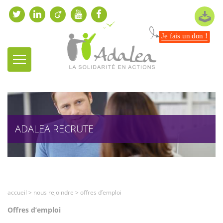
Je fais un don !
ADALEA RECRUTE
accueil
>
nous rejoindre
>
offres d’emploi
Offres d’emploi