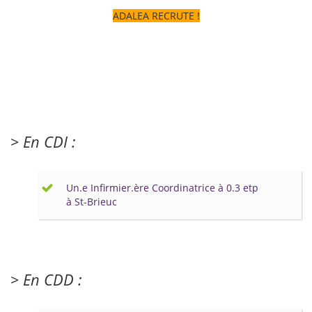
ADALEA RECRUTE !
> En CDI :
Un.e Infirmier.ère Coordinatrice à 0.3 etp
à St-Brieuc
> En CDD :